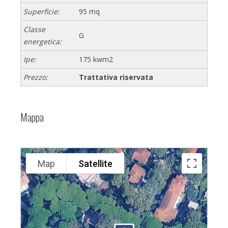
Superficie:
95 mq
Classe
G
energetica:
Ipe:
175 kwm2
Prezzo:
Trattativa riservata
Mappa
Map
Satellite